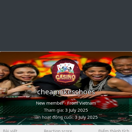
cheapnikesshoes
New member
·
From
Vietnam
Tham gia
3 July 2025
lần hoạt động cuối
3 July 2025
Bài viết
Reaction score
Điểm thành tích