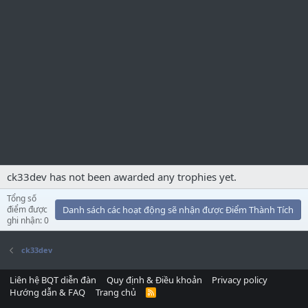
ck33dev has not been awarded any trophies yet.
Tổng số
điểm được
Danh sách các hoạt động sẽ nhận được Điểm Thành Tích
ghi nhận: 0
ck33dev
Liên hệ BQT diễn đàn
Quy định & Điều khoản
Privacy policy
Hướng dẫn & FAQ
Trang chủ
R
S