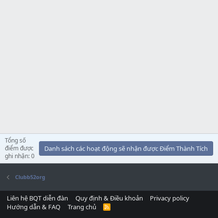
Tổng số
điểm được
Danh sách các hoạt động sẽ nhận được Điểm Thành Tích
ghi nhận: 0
Clubb52org
Liên hệ BQT diễn đàn
Quy định & Điều khoản
Privacy policy
Hướng dẫn & FAQ
Trang chủ
R
S