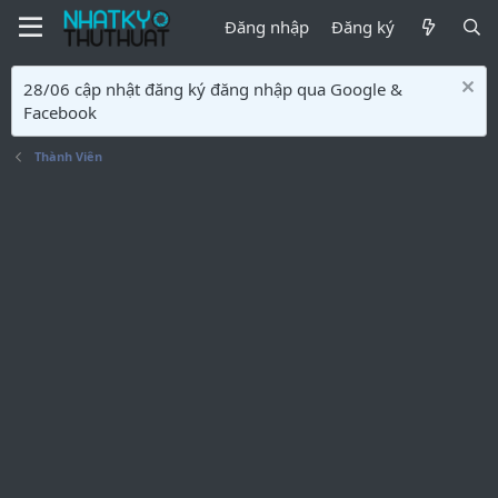
Đăng nhập
Đăng ký
28/06 cập nhật đăng ký đăng nhập qua Google &
Facebook
Thành Viên