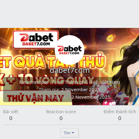
dabet7com
New member
·
From
Thành phố Huế, Việt Nam
Tham gia
2 November 2025
lần hoạt động cuối
2 November 2025
Bài viết
Reaction score
Điểm thành tích
0
0
0
Tìm