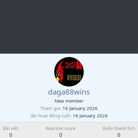
daga88wins
New member
Tham gia
16 January 2026
lần hoạt động cuối
16 January 2026
Bài viết
Reaction score
Điểm thành tích
0
0
0