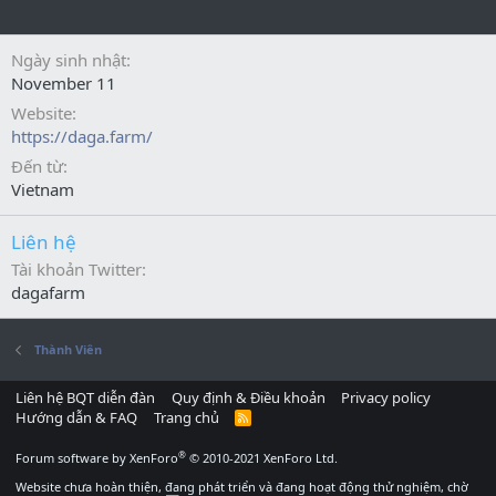
Ngày sinh nhật
November 11
Website
https://daga.farm/
Đến từ
Vietnam
Liên hệ
Tài khoản Twitter
dagafarm
Thành Viên
Liên hệ BQT diễn đàn
Quy định & Điều khoản
Privacy policy
Hướng dẫn & FAQ
Trang chủ
R
S
S
®
Forum software by XenForo
© 2010-2021 XenForo Ltd.
Website chưa hoàn thiện, đang phát triển và đang hoạt động thử nghiệm, chờ