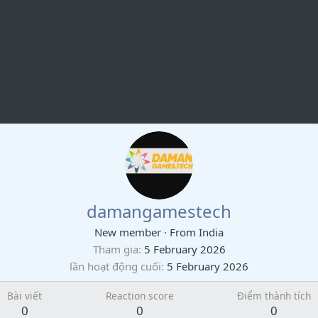
damangamestech
New member
·
From
India
Tham gia
5 February 2026
lần hoạt động cuối
5 February 2026
Bài viết
Reaction score
Điểm thành tích
0
0
0