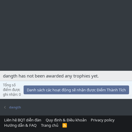
dangth has not been awarded any trophies yet.
Tổng số
điểm được
Danh sách các hoạt động sẽ nhận được Điểm Thành Tích
ghi nhận: 0
dangth
Liên hệ BQT diễn đàn
Quy định & Điều khoản
Privacy policy
Hướng dẫn & FAQ
Trang chủ
R
S