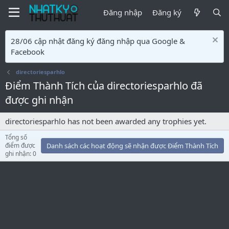
Đăng nhập
Đăng ký
28/06 cập nhật đăng ký đăng nhập qua Google &
Facebook
directoriesparhlo
Điểm Thành Tích của directoriesparhlo đã
được ghi nhận
directoriesparhlo has not been awarded any trophies yet.
Tổng số
điểm được
Danh sách các hoạt động sẽ nhận được Điểm Thành Tích
ghi nhận: 0