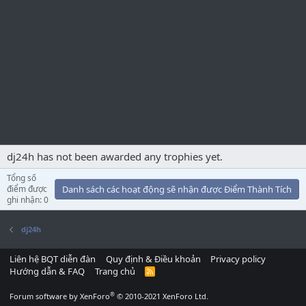
dj24h has not been awarded any trophies yet.
Tổng số
điểm được
Danh sách các hoạt động sẽ nhận được Điểm Thành Tích
ghi nhận: 0
dj24h
Liên hệ BQT diễn đàn
Quy định & Điều khoản
Privacy policy
Hướng dẫn & FAQ
Trang chủ
R
S
S
®
Forum software by XenForo
© 2010-2021 XenForo Ltd.