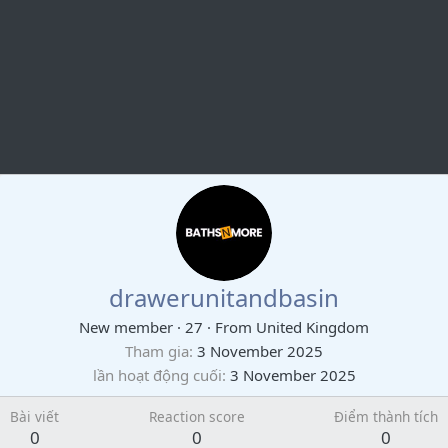
drawerunitandbasin
New member
·
27
·
From
United Kingdom
Tham gia
3 November 2025
lần hoạt động cuối
3 November 2025
Bài viết
Reaction score
Điểm thành tích
0
0
0