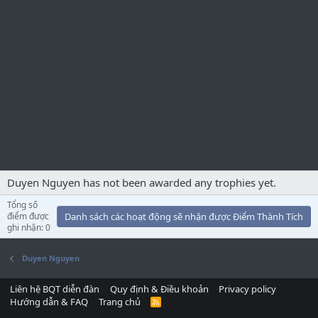
Duyen Nguyen has not been awarded any trophies yet.
Tổng số
điểm được
Danh sách các hoạt động sẽ nhận được Điểm Thành Tích
ghi nhận: 0
Duyen Nguyen
Liên hệ BQT diễn đàn
Quy định & Điều khoản
Privacy policy
Hướng dẫn & FAQ
Trang chủ
R
S