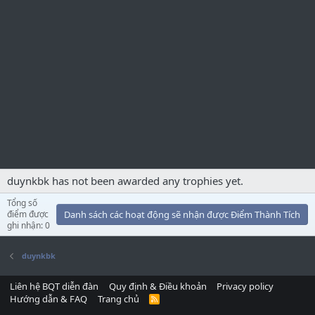
duynkbk has not been awarded any trophies yet.
Tổng số
điểm được
Danh sách các hoạt động sẽ nhận được Điểm Thành Tích
ghi nhận: 0
duynkbk
Liên hệ BQT diễn đàn
Quy định & Điều khoản
Privacy policy
Hướng dẫn & FAQ
Trang chủ
R
S