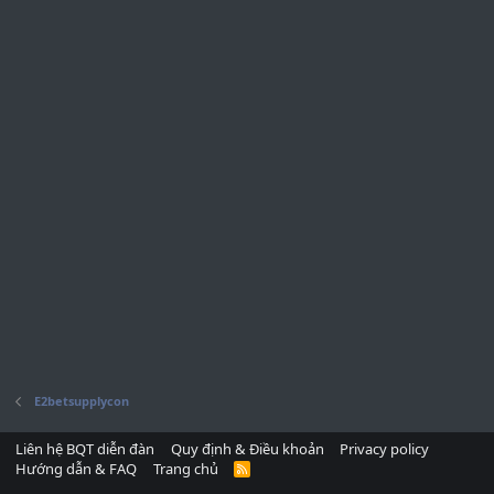
E2betsupplycon
Liên hệ BQT diễn đàn
Quy định & Điều khoản
Privacy policy
Hướng dẫn & FAQ
Trang chủ
R
S