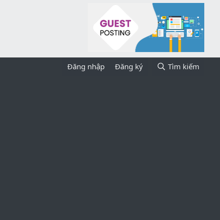
Đăng nhập
Đăng ký
Tìm kiếm