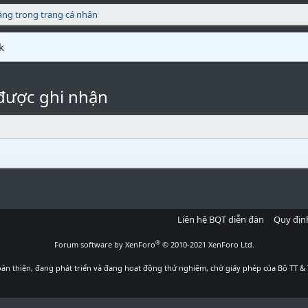
ăng trong trang cá nhân
k
được ghi nhận
Liên hệ BQT diễn đàn
Quy địn
®
Forum software by XenForo
© 2010-2021 XenForo Ltd.
àn thiện, đang phát triển và đang hoạt động thử nghiệm, chờ giấy phép của Bộ TT & 