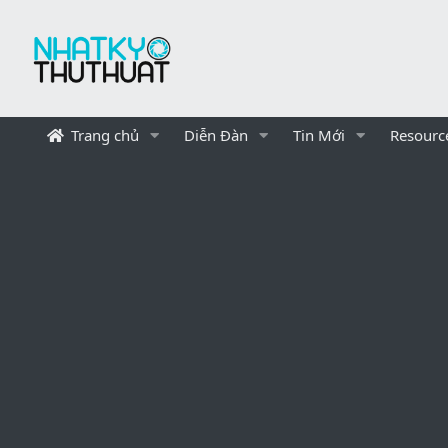
Trang chủ
Diễn Đàn
Tin Mới
Resourc