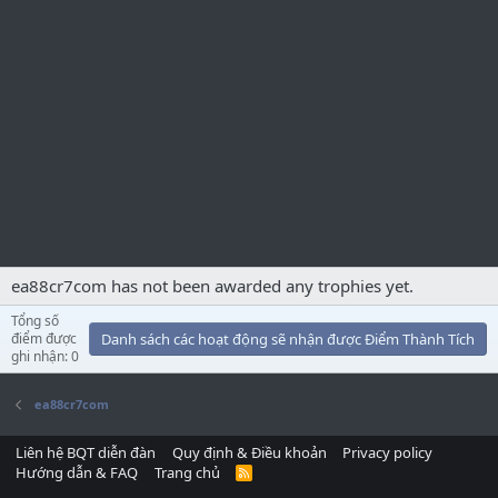
ea88cr7com has not been awarded any trophies yet.
Tổng số
điểm được
Danh sách các hoạt động sẽ nhận được Điểm Thành Tích
ghi nhận: 0
ea88cr7com
Liên hệ BQT diễn đàn
Quy định & Điều khoản
Privacy policy
Hướng dẫn & FAQ
Trang chủ
R
S