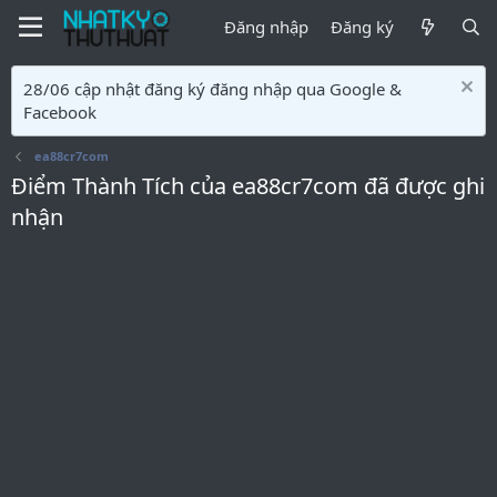
Đăng nhập
Đăng ký
28/06 cập nhật đăng ký đăng nhập qua Google &
Facebook
ea88cr7com
Điểm Thành Tích của ea88cr7com đã được ghi
nhận