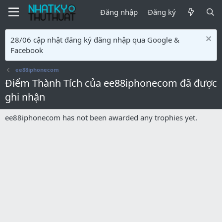
Đăng nhập
Đăng ký
28/06 cập nhật đăng ký đăng nhập qua Google &
Facebook
ee88iphonecom
Điểm Thành Tích của ee88iphonecom đã được
ghi nhận
ee88iphonecom has not been awarded any trophies yet.