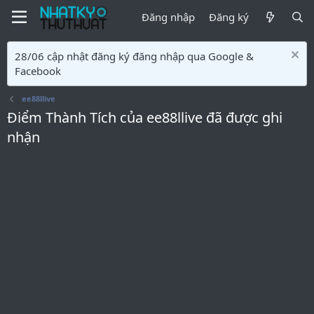
Đăng nhập
Đăng ký
28/06 cập nhật đăng ký đăng nhập qua Google &
Facebook
ee88llive
Điểm Thành Tích của ee88llive đã được ghi
nhận