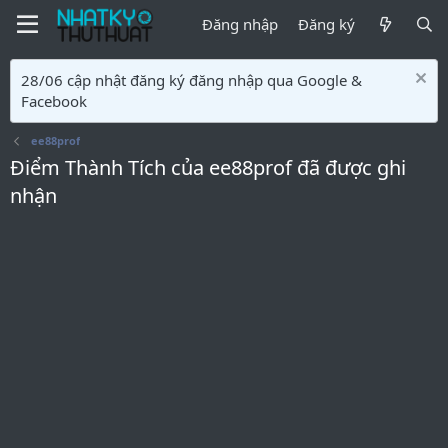
Đăng nhập
Đăng ký
28/06 cập nhật đăng ký đăng nhập qua Google &
Facebook
ee88prof
Điểm Thành Tích của ee88prof đã được ghi
nhận