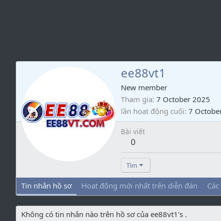
ee88vt1
New member
Tham gia
7 October 2025
lần hoạt động cuối
7 Octobe
Bài viết
0
Tìm
Tin nhắn hồ sơ
Hoạt động mới nhất trên diễn đàn
Các
Không có tin nhắn nào trên hồ sơ của ee88vt1's .