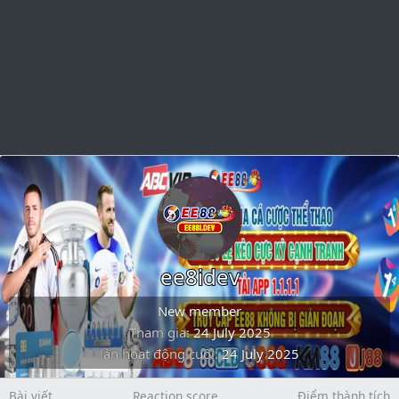
ee8idev
New member
Tham gia
24 July 2025
lần hoạt động cuối
24 July 2025
Bài viết
Reaction score
Điểm thành tích