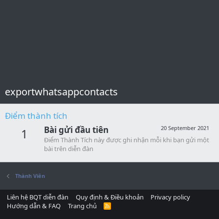
exportwhatsappcontacts
Điểm thành tích
Bài gửi đầu tiên
20 September 2021
1
Điểm Thành Tích này được ghi nhận mỗi khi bạn gửi một
bài trên diễn đàn
Thành Viên
Liên hệ BQT diễn đàn
Quy định & Điều khoản
Privacy policy
Hướng dẫn & FAQ
Trang chủ
R
S