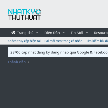
Trang chủ
Diễn Đàn
Tin Mới
Resourc
Khách truy cập hiện tại
Bài mới trên trang cá nhân
Tìm kiếm bài đ
28/06 cập nhật đăng ký đăng nhập qua Google & Faceboo
Thành Viên