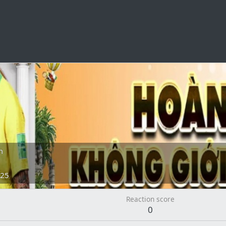
m
025
Reaction score
0