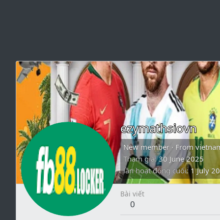
ezymathsiovn
New member
·
From
vietna
Tham gia
30 June 2025
lần hoạt động cuối
1 July 2
Bài viết
0