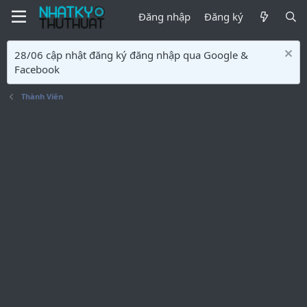
Đăng nhập
Đăng ký
28/06 cập nhật đăng ký đăng nhập qua Google &
Facebook
Thành Viên