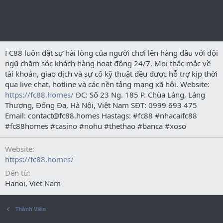
FC88 luôn đặt sự hài lòng của người chơi lên hàng đầu với đội
ngũ chăm sóc khách hàng hoạt động 24/7. Mọi thắc mắc về
tài khoản, giao dịch và sự cố kỹ thuật đều được hỗ trợ kịp thời
qua live chat, hotline và các nền tảng mạng xã hội. Website:
https://fc88.homes/
ĐC: Số 23 Ng. 185 P. Chùa Láng, Láng
Thượng, Đống Đa, Hà Nội, Việt Nam SĐT: 0999 693 475
Email: contact@fc88.homes Hastags: #fc88 #nhacaifc88
#fc88homes #casino #nohu #thethao #banca #xoso
Website
https://fc88.homes/
Đến từ
Hanoi, Viet Nam
Thành Viên