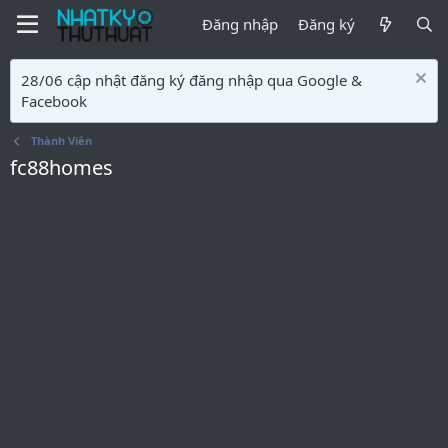
Đăng nhập
Đăng ký
28/06 cập nhật đăng ký đăng nhập qua Google &
Facebook
Thành Viên
fc88homes