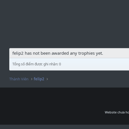
felip2 has not been awarded any trophies yet.
Tổng số điểm được ghi nhận: 0
Thành Viên
felip2
Website chưa ho