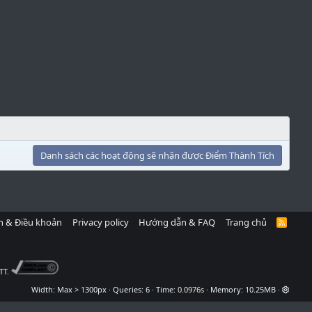
Danh sách các hoạt động sẽ nhận được Điểm Thành Tích
h & Điều khoản
Privacy policy
Hướng dẫn & FAQ
Trang chủ
R
S
S
TT.
Width
Queries
6
Time
0.0976s
Memory
10.25MB