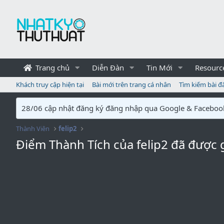
Trang chủ
Diễn Đàn
Tin Mới
Resourc
Khách truy cập hiện tại
Bài mới trên trang cá nhân
Tìm kiếm bài đ
28/06 cập nhật đăng ký đăng nhập qua Google & Faceboo
Thành Viên
felip2
Điểm Thành Tích của felip2 đã được 