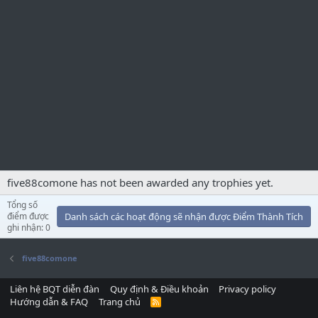
five88comone has not been awarded any trophies yet.
Tổng số
điểm được
Danh sách các hoạt động sẽ nhận được Điểm Thành Tích
ghi nhận: 0
five88comone
Liên hệ BQT diễn đàn
Quy định & Điều khoản
Privacy policy
Hướng dẫn & FAQ
Trang chủ
R
S