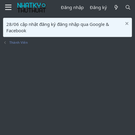
Đăng nhập
Đăng ký
28/06 cập nhật đăng ký đăng nhập qua Google &
Facebook
Thành Viên