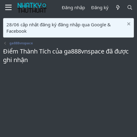
Đăng nhập
Đăng ký
28/06 cập nhật đăng ký đăng nhập qua Google &
Facebook
ga888vnspace
Điểm Thành Tích của ga888vnspace đã được
ghi nhận