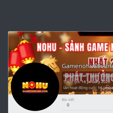
Gamenohu89com
New member
·
From
VIETN
Tham gia
16 January 2026
lần hoạt động cuối
16 Janu
Bài viết
0