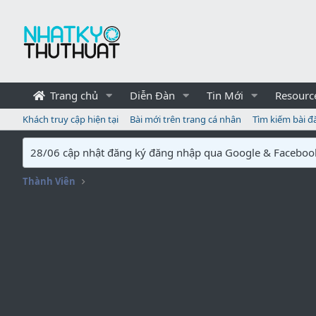
Trang chủ
Diễn Đàn
Tin Mới
Resourc
Khách truy cập hiện tại
Bài mới trên trang cá nhân
Tìm kiếm bài đ
28/06 cập nhật đăng ký đăng nhập qua Google & Faceboo
Thành Viên