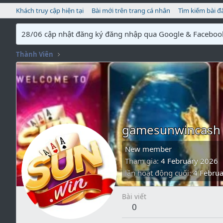
Khách truy cập hiện tại
Bài mới trên trang cá nhân
Tìm kiếm bài đ
28/06 cập nhật đăng ký đăng nhập qua Google & Faceboo
Thành Viên
gamesunwincash
New member
Tham gia
4 February 2026
lần hoạt động cuối
4 Febru
Bài viết
0