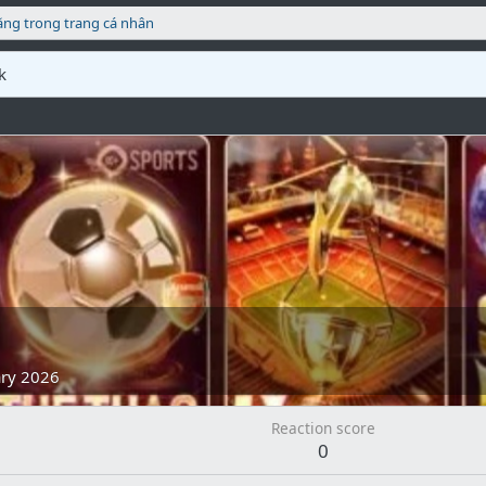
ăng trong trang cá nhân
k
ary 2026
Reaction score
0