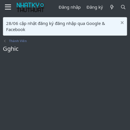
Đăng nhập
Đăng ký
28/06 cập nhật đăng ký đăng nhập qua Google &
Facebook
Thành Viên
Gghic