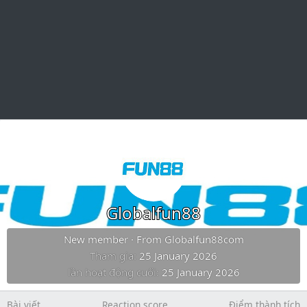
Globalfun88
New member
·
From
Globalfun88com
Tham gia
25 January 2026
lần hoạt động cuối
25 January 2026
Bài viết
Reaction score
Điểm thành tích