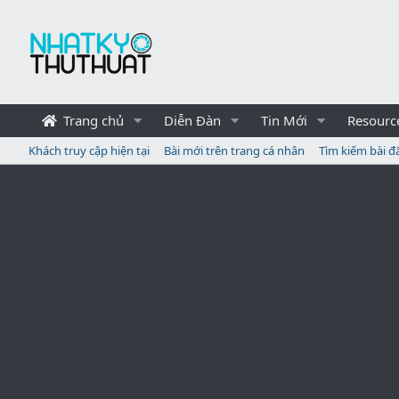
Trang chủ
Diễn Đàn
Tin Mới
Resourc
Khách truy cập hiện tại
Bài mới trên trang cá nhân
Tìm kiếm bài đ