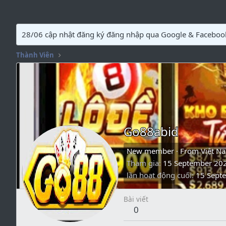
28/06 cập nhật đăng ký đăng nhập qua Google & Faceboo
Thành Viên
Go88abid
New member
·
From
Việt N
Tham gia
15 September 20
lần hoạt động cuối
15 Sept
Bài viết
0