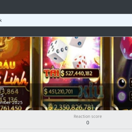
k
am
25
ember 2025
Reaction score
0