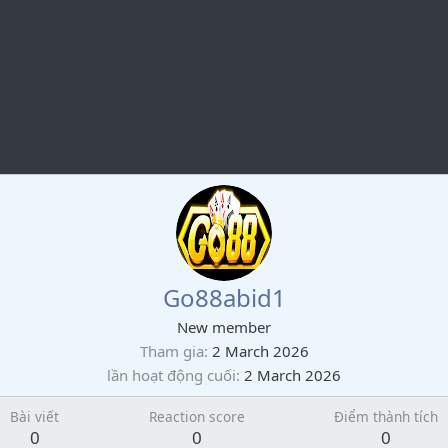
Go88abid1
New member
Tham gia
2 March 2026
lần hoạt động cuối
2 March 2026
Bài viết
Reaction score
Điểm thành tích
0
0
0