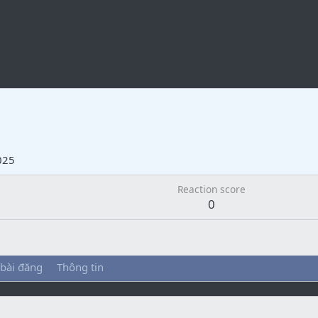
m
025
Reaction score
0
 bài đăng
Thông tin