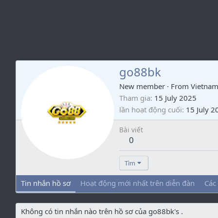
go88bk
New member
·
From
Vietna
Tham gia
15 July 2025
lần hoạt động cuối
15 July 2
Bài viết
0
Tìm
Tin nhắn hồ sơ
Hoạt động mới nhất trên diễn đàn
Các
Không có tin nhắn nào trên hồ sơ của go88bk's .