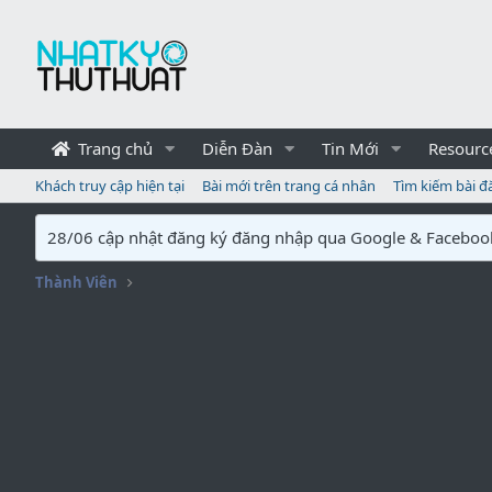
Trang chủ
Diễn Đàn
Tin Mới
Resourc
Khách truy cập hiện tại
Bài mới trên trang cá nhân
Tìm kiếm bài đ
28/06 cập nhật đăng ký đăng nhập qua Google & Faceboo
Thành Viên