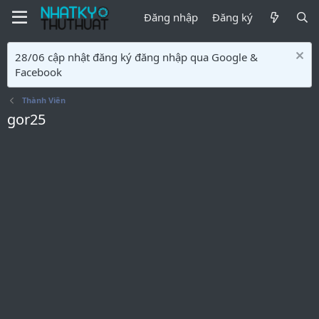
Đăng nhập
Đăng ký
28/06 cập nhật đăng ký đăng nhập qua Google &
Facebook
Thành Viên
gor25