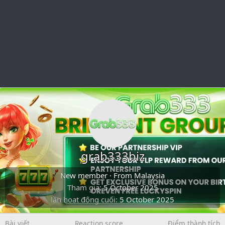
grab333biz
New member
·
From
Malaysia
Tham gia
5 October 2025
lần hoạt động cuối
5 October 2025
Bài viết
Reaction score
Điểm thành tích