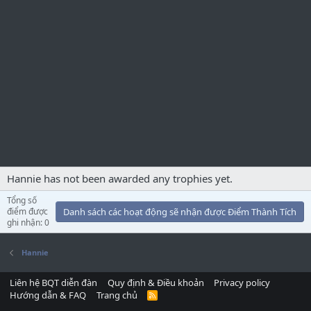
Hannie has not been awarded any trophies yet.
Tổng số
điểm được
Danh sách các hoạt động sẽ nhận được Điểm Thành Tích
ghi nhận: 0
Hannie
Liên hệ BQT diễn đàn
Quy định & Điều khoản
Privacy policy
Hướng dẫn & FAQ
Trang chủ
R
S