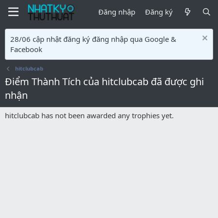
Đăng nhập
Đăng ký
28/06 cập nhật đăng ký đăng nhập qua Google &
Facebook
hitclubcab
Điểm Thành Tích của hitclubcab đã được ghi
nhận
hitclubcab has not been awarded any trophies yet.