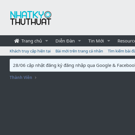
Trang chủ
Diễn Đàn
Tin Mới
Resourc
Khách truy cập hiện tại
Bài mới trên trang cá nhân
Tìm kiếm bài đ
28/06 cập nhật đăng ký đăng nhập qua Google & Faceboo
Thành Viên