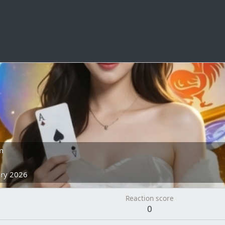
m
ary 2026
Reaction score
0