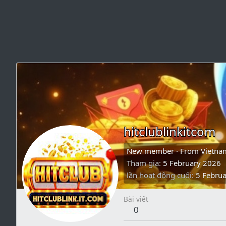
hitclublinkitcom
New member
·
From
Vietna
Tham gia
5 February 2026
lần hoạt động cuối
5 Febru
Bài viết
0