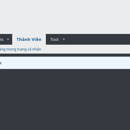
es
Thành Viên
Tool
ăng trong trang cá nhân
k