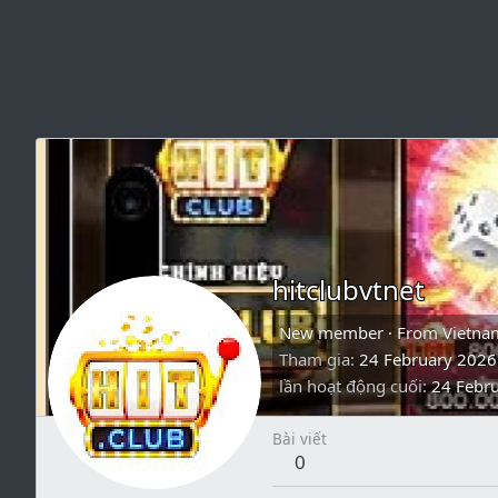
hitclubvtnet
New member
·
From
Vietna
Tham gia
24 February 2026
lần hoạt động cuối
24 Febr
Bài viết
0