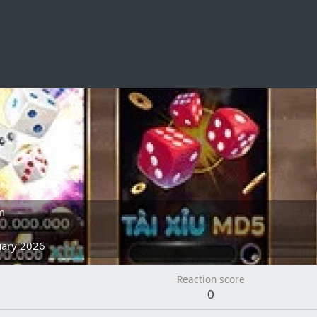
m
uary 2026
Reaction score
0