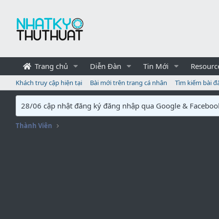
Trang chủ
Diễn Đàn
Tin Mới
Resourc
Khách truy cập hiện tại
Bài mới trên trang cá nhân
Tìm kiếm bài đ
28/06 cập nhật đăng ký đăng nhập qua Google & Faceboo
Thành Viên