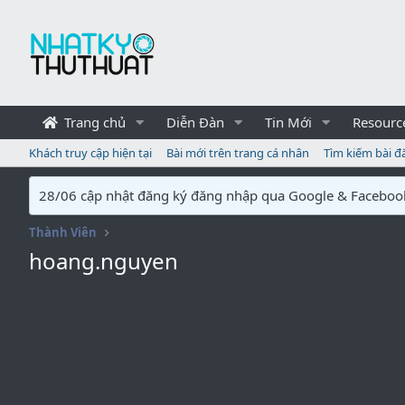
Trang chủ
Diễn Đàn
Tin Mới
Resourc
Khách truy cập hiện tại
Bài mới trên trang cá nhân
Tìm kiếm bài đ
28/06 cập nhật đăng ký đăng nhập qua Google & Faceboo
Thành Viên
hoang.nguyen