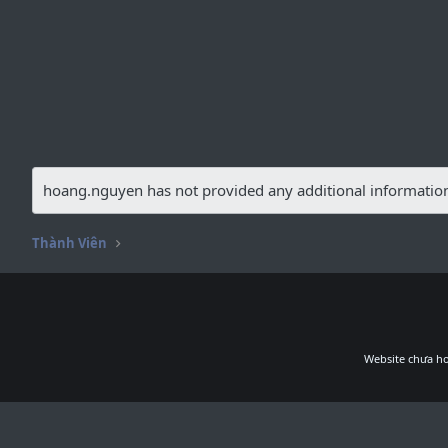
hoang.nguyen has not provided any additional informatio
Thành Viên
Website chưa ho