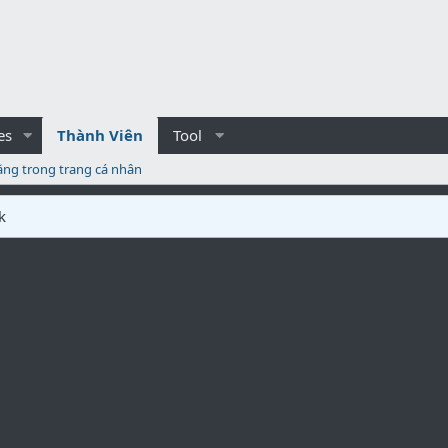
es
Thành Viên
Tool
ăng trong trang cá nhân
k