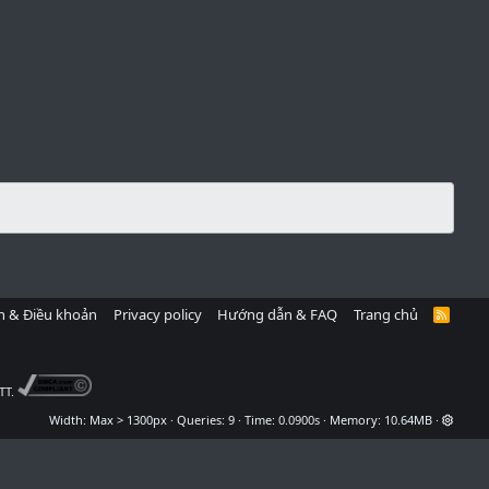
h & Điều khoản
Privacy policy
Hướng dẫn & FAQ
Trang chủ
R
S
S
TT.
Width
Queries
9
Time
0.0900s
Memory
10.64MB