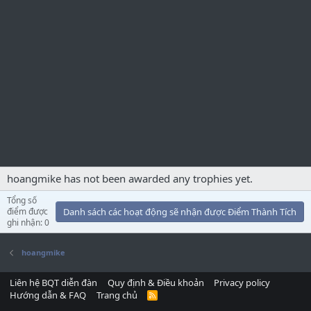
hoangmike has not been awarded any trophies yet.
Tổng số
điểm được
Danh sách các hoạt động sẽ nhận được Điểm Thành Tích
ghi nhận: 0
hoangmike
Liên hệ BQT diễn đàn
Quy định & Điều khoản
Privacy policy
Hướng dẫn & FAQ
Trang chủ
R
S