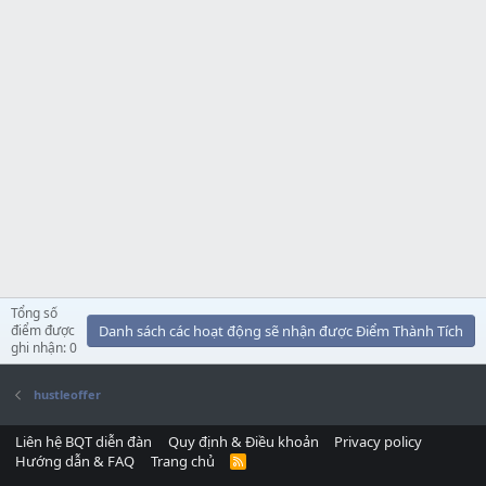
Tổng số
điểm được
Danh sách các hoạt động sẽ nhận được Điểm Thành Tích
ghi nhận: 0
hustleoffer
Liên hệ BQT diễn đàn
Quy định & Điều khoản
Privacy policy
Hướng dẫn & FAQ
Trang chủ
R
S