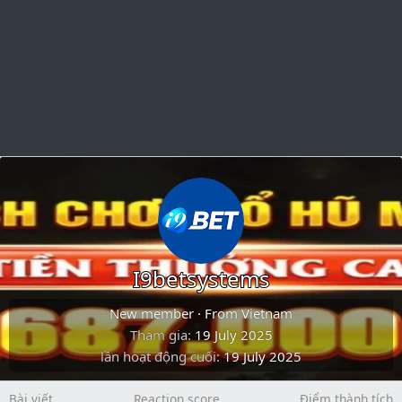
I9betsystems
New member
·
From
Vietnam
Tham gia
19 July 2025
lần hoạt động cuối
19 July 2025
Bài viết
Reaction score
Điểm thành tích