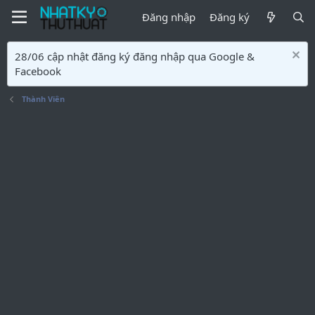
Đăng nhập
Đăng ký
28/06 cập nhật đăng ký đăng nhập qua Google &
Facebook
Thành Viên