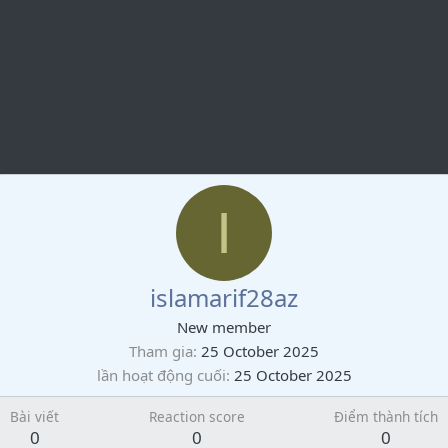
I
islamarif28az
New member
Tham gia
25 October 2025
lần hoạt động cuối
25 October 2025
Bài viết
Reaction score
Điểm thành tích
0
0
0