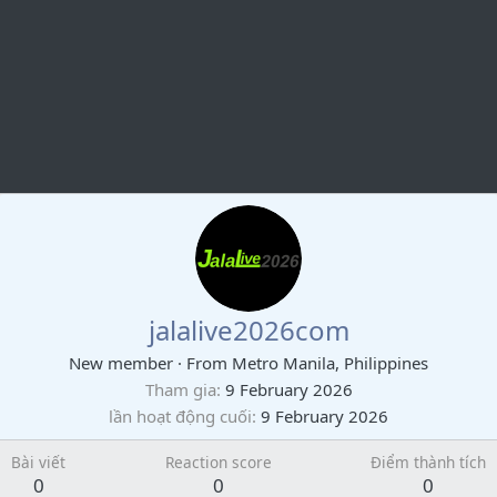
jalalive2026com
New member
·
From
Metro Manila, Philippines
Tham gia
9 February 2026
lần hoạt động cuối
9 February 2026
Bài viết
Reaction score
Điểm thành tích
0
0
0