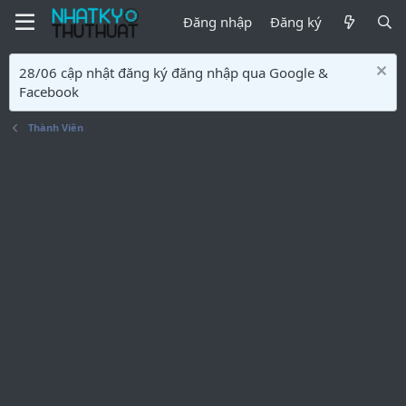
Đăng nhập
Đăng ký
28/06 cập nhật đăng ký đăng nhập qua Google &
Facebook
Thành Viên